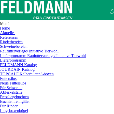
Menü
Home
Aktuelles
Referenzen
Rinderbereich
Schweinebereich
Raufuttervorlage/ Initiative Tierwohl
Lieferprogramm Raufuttervorlage/ Initiative Tierwohl
Lieferprogramm
FELDMANN Katalog
JOURDAIN Katalog
TOPCALF Kälberhütten/ -boxen
Futtersilos
Neue Futtersilos
Für Schweine
Abferkelställe
Fressliegebuchten
Buchtentrenngitter
Für Rinder
Liegeboxenbügel