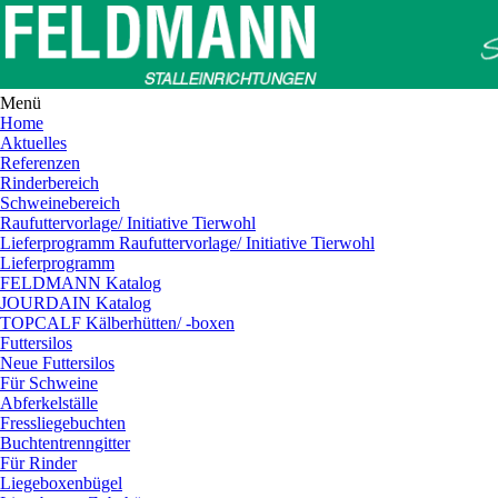
Menü
Home
Aktuelles
Referenzen
Rinderbereich
Schweinebereich
Raufuttervorlage/ Initiative Tierwohl
Lieferprogramm Raufuttervorlage/ Initiative Tierwohl
Lieferprogramm
FELDMANN Katalog
JOURDAIN Katalog
TOPCALF Kälberhütten/ -boxen
Futtersilos
Neue Futtersilos
Für Schweine
Abferkelställe
Fressliegebuchten
Buchtentrenngitter
Für Rinder
Liegeboxenbügel