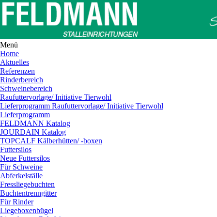
Menü
Home
Aktuelles
Referenzen
Rinderbereich
Schweinebereich
Raufuttervorlage/ Initiative Tierwohl
Lieferprogramm Raufuttervorlage/ Initiative Tierwohl
Lieferprogramm
FELDMANN Katalog
JOURDAIN Katalog
TOPCALF Kälberhütten/ -boxen
Futtersilos
Neue Futtersilos
Für Schweine
Abferkelställe
Fressliegebuchten
Buchtentrenngitter
Für Rinder
Liegeboxenbügel