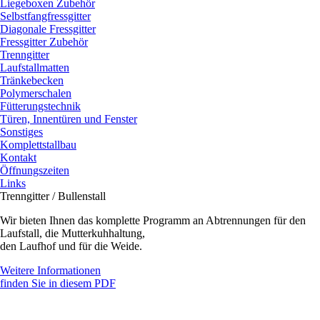
Liegeboxen Zubehör
Selbstfangfressgitter
Diagonale Fressgitter
Fressgitter Zubehör
Trenngitter
Laufstallmatten
Tränkebecken
Polymerschalen
Fütterungstechnik
Türen, Innentüren und Fenster
Sonstiges
Komplettstallbau
Kontakt
Öffnungszeiten
Links
Trenngitter / Bullenstall
Wir bieten Ihnen das komplette Programm an Abtrennungen für den
Laufstall, die Mutterkuhhaltung,
den Laufhof und für die Weide.
Weitere Informationen
finden Sie in diesem PDF