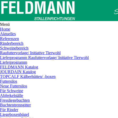
Menü
Home
Aktuelles
Referenzen
Rinderbereich
Schweinebereich
Raufuttervorlage/ Initiative Tierwohl
Lieferprogramm Raufuttervorlage/ Initiative Tierwohl
Lieferprogramm
FELDMANN Katalog
JOURDAIN Katalog
TOPCALF Kälberhütten/ -boxen
Futtersilos
Neue Futtersilos
Für Schweine
Abferkelställe
Fressliegebuchten
Buchtentrenngitter
Für Rinder
Liegeboxenbügel