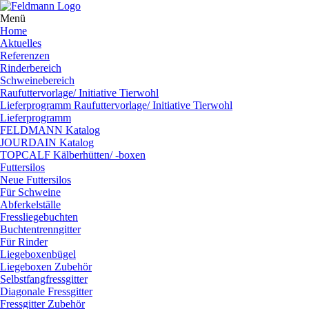
Menü
Home
Aktuelles
Referenzen
Rinderbereich
Schweinebereich
Raufuttervorlage/ Initiative Tierwohl
Lieferprogramm Raufuttervorlage/ Initiative Tierwohl
Lieferprogramm
FELDMANN Katalog
JOURDAIN Katalog
TOPCALF Kälberhütten/ -boxen
Futtersilos
Neue Futtersilos
Für Schweine
Abferkelställe
Fressliegebuchten
Buchtentrenngitter
Für Rinder
Liegeboxenbügel
Liegeboxen Zubehör
Selbstfangfressgitter
Diagonale Fressgitter
Fressgitter Zubehör