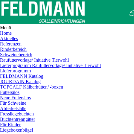
Menü
Home
Aktuelles
Referenzen
Rinderbereich
Schweinebereich
Raufuttervorlage/ Initiative Tierwohl
Lieferprogramm Raufuttervorlage/ Initiative Tierwohl
Lieferprogramm
FELDMANN Katalog
JOURDAIN Katalog
TOPCALF Kälberhütten/ -boxen
Futtersilos
Neue Futtersilos
Für Schweine
Abferkelställe
Fressliegebuchten
Buchtentrenngitter
Für Rinder
Liegeboxenbügel