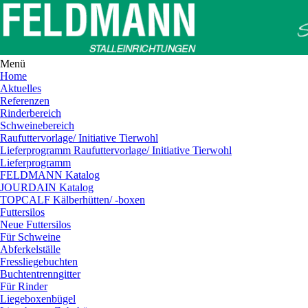
Menü
Home
Aktuelles
Referenzen
Rinderbereich
Schweinebereich
Raufuttervorlage/ Initiative Tierwohl
Lieferprogramm Raufuttervorlage/ Initiative Tierwohl
Lieferprogramm
FELDMANN Katalog
JOURDAIN Katalog
TOPCALF Kälberhütten/ -boxen
Futtersilos
Neue Futtersilos
Für Schweine
Abferkelställe
Fressliegebuchten
Buchtentrenngitter
Für Rinder
Liegeboxenbügel