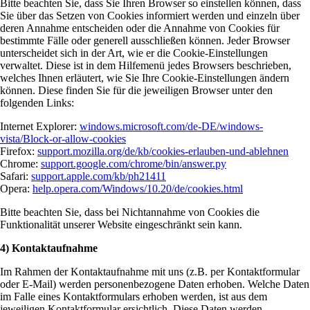
Bitte beachten Sie, dass Sie Ihren Browser so einstellen können, dass
Sie über das Setzen von Cookies informiert werden und einzeln über
deren Annahme entscheiden oder die Annahme von Cookies für
bestimmte Fälle oder generell ausschließen können. Jeder Browser
unterscheidet sich in der Art, wie er die Cookie-Einstellungen
verwaltet. Diese ist in dem Hilfemenü jedes Browsers beschrieben,
welches Ihnen erläutert, wie Sie Ihre Cookie-Einstellungen ändern
können. Diese finden Sie für die jeweiligen Browser unter den
folgenden Links:
Internet Explorer:
windows.microsoft.com/de-DE/windows-
vista/Block-or-allow-cookies
Firefox:
support.mozilla.org/de/kb/cookies-erlauben-und-ablehnen
Chrome:
support.google.com/chrome/bin/answer.py
Safari:
support.apple.com/kb/ph21411
Opera:
help.opera.com/Windows/10.20/de/cookies.html
Bitte beachten Sie, dass bei Nichtannahme von Cookies die
Funktionalität unserer Website eingeschränkt sein kann.
4) Kontaktaufnahme
Im Rahmen der Kontaktaufnahme mit uns (z.B. per Kontaktformular
oder E-Mail) werden personenbezogene Daten erhoben. Welche Daten
im Falle eines Kontaktformulars erhoben werden, ist aus dem
jeweiligen Kontaktformular ersichtlich. Diese Daten werden